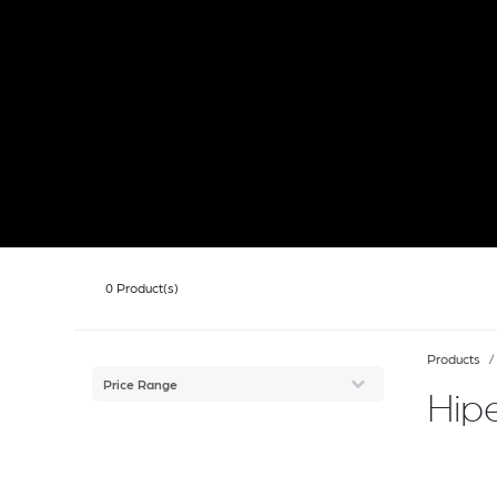
0
Product(s)
Products
Price Range
Hip