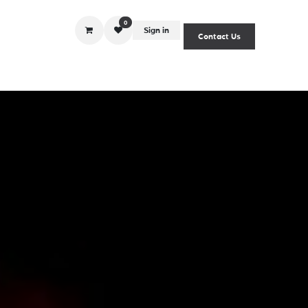
0
Sign in
Contact Us
iciones
listas de precios
politicas
Blog
derechosar