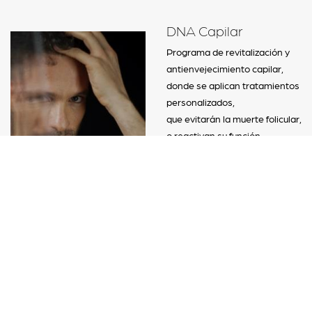
DNA Capilar
Programa de revitalización y
antienvejecimiento capilar,
donde se aplican tratamientos
personalizados,
que evitarán la muerte folicular,
o reactivan su función
a través del injerto de nuevos
folículos, procurando que
el pelo continúe su
crecimiento.
CONOCE MÁS