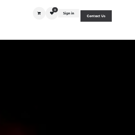
0
Sign in
Contact Us
iciones
listas de precios
politicas
Blog
derechosar