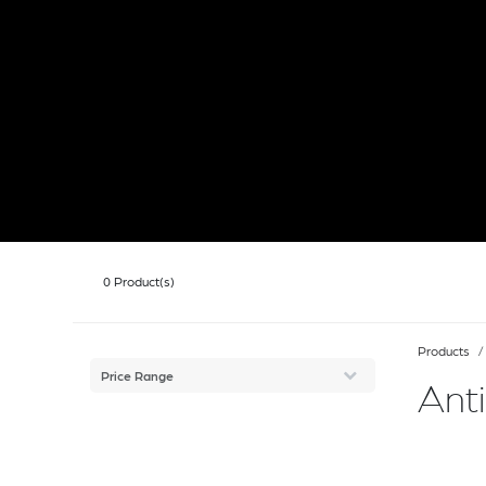
0
Product(s)
Products
Price Range
Ant