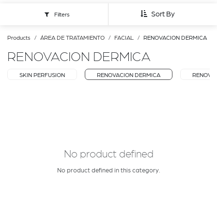
Sort By
Filters
Products
ÁREA DE TRATAMIENTO
FACIAL
RENOVACION DERMICA
RENOVACION DERMICA
SKIN PERFUSION
RENOVACION DERMICA
RENOVAC
No product defined
No product defined in this category.