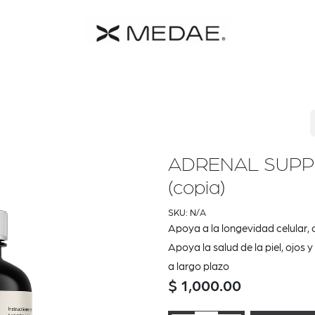
y MEDAE
Catalogo
Shop
Contacto
Términos y Cond
ADRENAL SUPP
(copia)
SKU:
N/A
Apoya a la longevidad celular
Apoya la salud de la piel, ojos 
a largo plazo
$
1,000.00