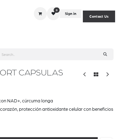
0
Sign in
Contact Us
iciones
listas de precios
politicas
Blog
derechosar
ORT CAPSULAS
, con NAD+, cúrcuma longa
y corazón, protección antioxidante celular con beneficios