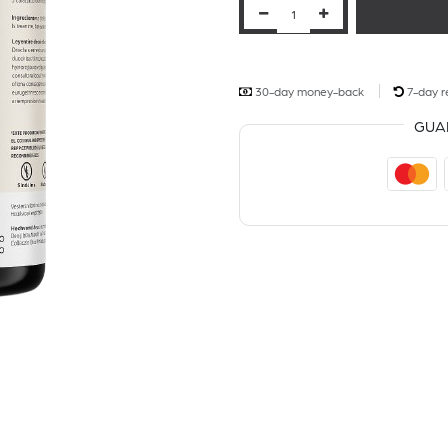
30-day money-back
7-day r
GUA