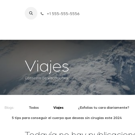
Ir al contenido
+1 555-555-5556
Inicio
Nosotros
Tratamientos
LUXE By
Viajes
Consejos de vacaciones
Blogs:
Todos
Viajes
¿Exfolias tu cara diariamente?
5 tips para conseguir el cuerpo que deseas sin cirugías este 2024