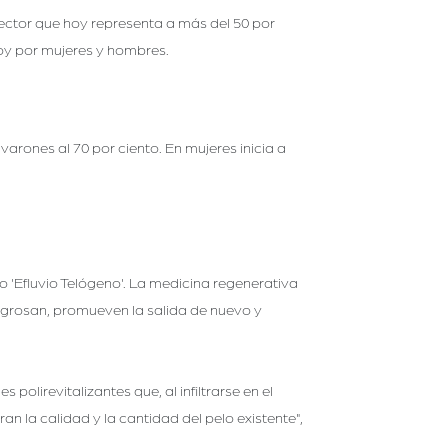
sector que hoy representa a más del 50 por
oy por mujeres y hombres.
varones al 70 por ciento. En mujeres inicia a
'Efluvio Telógeno'. La medicina regenerativa
engrosan, promueven la salida de nuevo y
lirevitalizantes que, al infiltrarse en el
an la calidad y la cantidad del pelo existente",