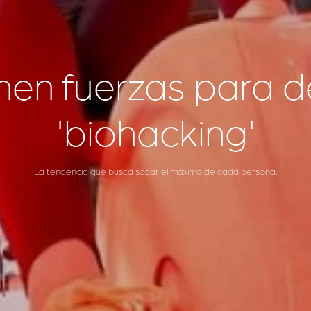
en fuerzas para de
'biohacking'
La tendencia que busca sacar el máximo de cada persona.