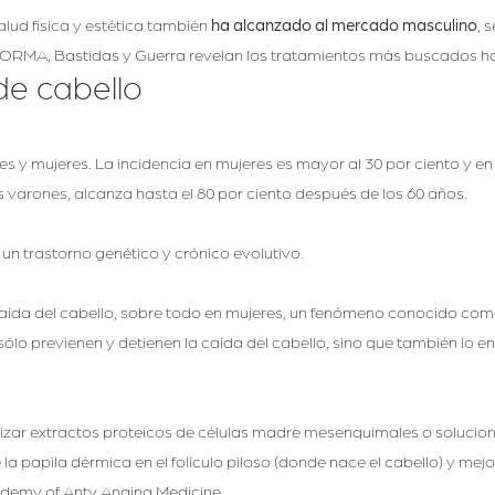
alud física y estética también
ha alcanzado al mercado masculino
, 
EFORMA, Bastidas y Guerra revelan los tratamientos más buscados h
de cabello
s y mujeres. La incidencia en mujeres es mayor al 30 por ciento y en 
los varones, alcanza hasta el 80 por ciento después de los 60 años.
 un trastorno genético y crónico evolutivo.
ída del cabello, sobre todo en mujeres, un fenómeno conocido como 
ólo previenen y detienen la caída del cabello, sino que también lo 
ar extractos proteicos de células madre mesenquimales o soluciones po
a papila dérmica en el folículo piloso (donde nace el cabello) y mejor
ademy of Anty Anging Medicine.