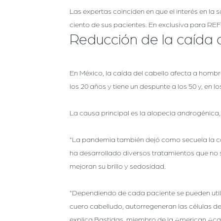
Las expertas coinciden en que el interés en la s
ciento de sus pacientes. En exclusiva para R
Reducción de la caída 
En México, la caída del cabello afecta a hombre
los 20 años y tiene un despunte a los 50 y, en 
La causa principal es la alopecia androgénica,
"La pandemia también dejó como secuela la ca
ha desarrollado diversos tratamientos que no s
mejoran su brillo y sedosidad.
"Dependiendo de cada paciente se pueden utiliz
cuero cabelludo, autorregeneran las células de l
explica Bastidas, miembro de la American Ac