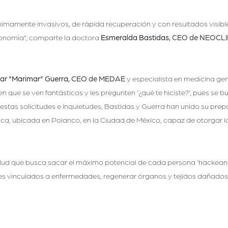
mamente invasivos, de rápida recuperación y con resultados visibles 
fisionomía", comparte la doctora
Esmeralda Bastidas,
CEO de NEOCLI
Mar "Marimar" Guerra,
CEO de MEDAE
y especialista en medicina gen
que se ven fantásticos y les pregunten '¿qué te hiciste?', pues se bu
 estas solicitudes e inquietudes, Bastidas y Guerra han unido su pre
ca, ubicada en Polanco, en la Ciudad de México, capaz de otorgar 
salud que busca sacar el máximo potencial de cada persona 'hackean
es vinculados a enfermedades, regenerar órganos y tejidos dañados, y