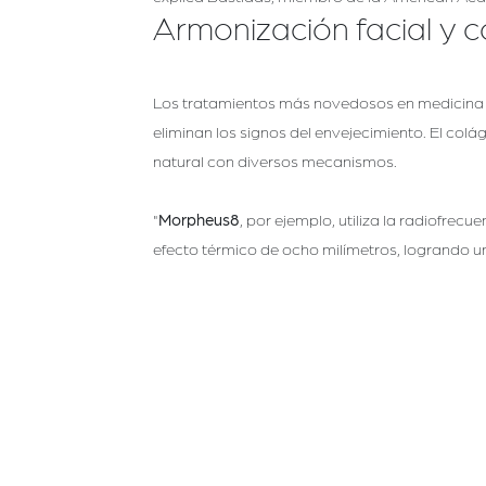
Armonización facial y c
Los tratamientos más novedosos en medicina
eliminan los signos del envejecimiento. El col
natural con diversos mecanismos.
"
Morpheus8
, por ejemplo, utiliza la radiofrec
efecto térmico de ocho milímetros, logrando un e
A este tipo de tratamientos, subraya la doctor
piel, ayudan a conservar su humedad, otorgar 
Salud y estética de ór
La salud, vitalidad y estética de los órganos 
generando cambios fisiopatológicos que reduc