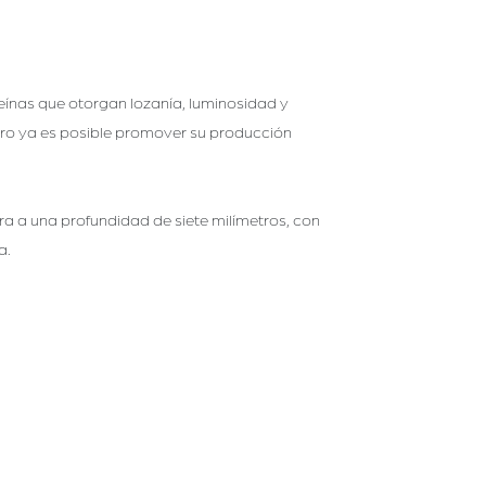
teínas que otorgan lozanía, luminosidad y
 pero ya es posible promover su producción
tra a una profundidad de siete milímetros, con
a.
al infiltrarse, a diferentes profundidades de la
es, porque el llamado "Long Covid" ha