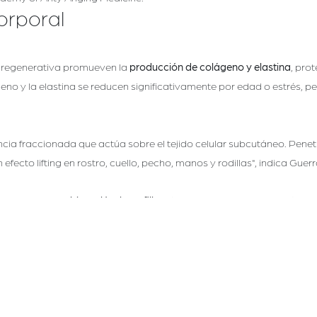
orporal
 regenerativa promueven la
producción de colágeno y elastina
, pro
ágeno y la elastina se reducen significativamente por edad o estrés,
uencia fraccionada que actúa sobre el tejido celular subcutáneo. Pene
fecto lifting en rostro, cuello, pecho, manos y rodillas", indica Guerr
a, se suman las
biomoléculas o fillers
(Botox o ácido hialurónico) que, 
volumen y borrar los signos del envejecimiento.
ganos sexuales
sexuales ha tomado relevancia en los últimos años, entre otras razon
en el deseo sexual.