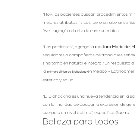
"Hoy, los pacientes buscan procedimientos míni
mejores atributos físicos, pero sin alterar su 
"well-aging" o el arte de envejecer bien.
"Los pacientes", agrega la
doctora María del 
seguidores o compañeros de trabajo les señalen 
sino también natural e integral".En respuesta a
la
en México y Latinoaméri
primera clínica de Biohacking
estética y salud.
"El Biohacking es una nueva tendencia en la 
con la finalidad de apagar la expresión de gen
cuerpo a un nivel óptimo", especifica Guerra.
Belleza para todos