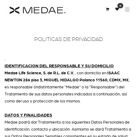
Ir al contenido
0
POLITICAS DE PRIVACIDAD
,
IDENTIFICACION DEL RESPONSABLE Y SU DOMICILIO
Medae Life Science, S. de R.L. de C.V.
, con domicilio en
ISAAC
NEWTON 286 piso 3, MIGUEL HIDALGO Polanco 11560, CDMX, MX
,
es responsable (indistintamente "Medae" o la "Responsable") del
Tratamiento de sus datos personales indicados a continuación, así
como del uso y protección de los mismos.
DATOS Y FINALIDADES
Medae podrá dar Tratamiento a los siguientes Datos Personales de
identificación, contacto y ubicación. Asimismo se dará Tratamiento a
sus Datos Personales Sensibles consistentes en su estado de salud