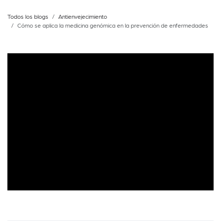
Todos los blogs
Antienvejecimiento
Cómo se aplica la medicina genómica en la prevención de enfermedades