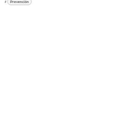
#
Prevención
¿Qué previene la medicina
genómica?
Dra. Marimar Guerra nos cuenta sobre más esta ciencia