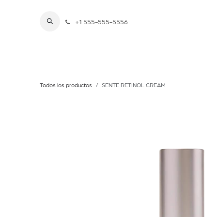
Ir al contenido
+1 555-555-5556
Inicio
Nosotros
Tratamientos
LUXE By
Todos los productos
SENTE RETINOL CREAM