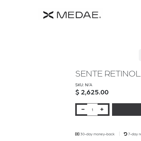
 MEDAE
Catalogo
Farmacia
Contacto
Términos y C
SENTE RETINO
SKU:
N/A
$
2,625.00
30-day money-back
7-day r