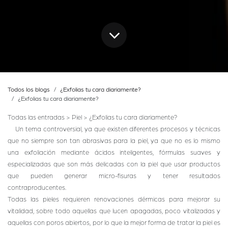
Todos los blogs
¿Exfolias tu cara diariamente?
¿Exfolias tu cara diariamente?
Todas las entradas > Piel > ¿Exfolias tu cara diariamente?
Un tema controversial, ya que existen diferentes procesos y técnicas
que no siempre son tan abrasivas para la piel, ya que no es lo mismo
una exfoliación mediante ácidos inteligentes, fórmulas suaves y
especializadas que son más delicadas con la piel que usar productos
que pueden generar micro-fisuras y tener resultados
contraproducentes.
Todas las pieles requieren renovaciones dérmicas para mejorar su
vitalidad, sobre todo aquellas que lucen apagadas, poco vitalizadas y
aquellas con poros abiertos, por lo que la mejor forma de tratar la piel es