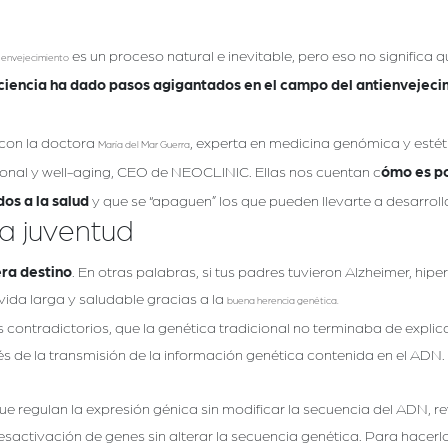
l
es un proceso natural e inevitable, pero eso no signific
envejecimiento
 ciencia ha dado pasos agigantados en el campo del antienvejec
con la doctora
, experta en medicina genómica y esté
María del Mar Guerra
cional y well-aging, CEO de NEOCLINIC. Ellas nos cuentan c
ómo es po
os a la salud
y que se “apaguen” los que pueden llevarte a desarrol
la juventud
era destino
. En otras palabras, si tus padres tuvieron Alzheimer, hip
 vida larga y saludable gracias a la
buena herencia genética.
ontradictorios, que la genética tradicional no terminaba de explicar.
vés de la transmisión de la información genética contenida en el ADN
e regulan la expresión génica sin modificar la secuencia del ADN, 
desactivación de genes sin alterar la secuencia genética. Para hacerl