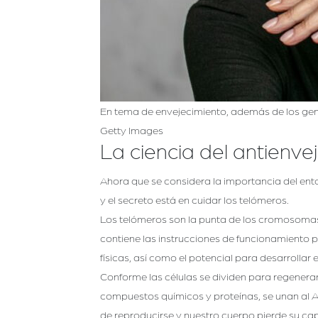
En tema de envejecimiento, además de los genes
Getty Images
La ciencia del antienve
Ahora que se considera la importancia del ento
y el secreto está en cuidar los telómeros.
Los telómeros son la punta de los cromosomas 
contiene las instrucciones de funcionamiento p
físicas, así como el potencial para desarrolla
Conforme las células se dividen para regenerar
compuestos químicos y proteínas, se unan al A
de reproducirse y nuestro cuerpo pierde su ca