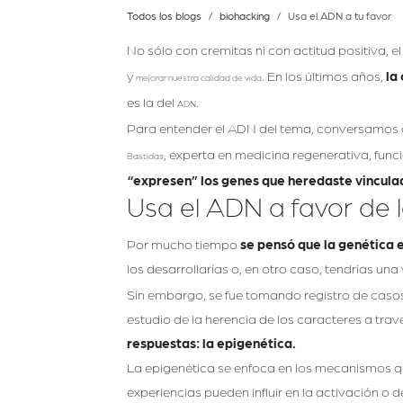
Todos los blogs
biohacking
Usa el ADN a tu favor
No sólo con cremitas ni con actitud positiva, e
y
. En los últimos años,
la
mejorar nuestra calidad de vida
es la del
.
ADN
Para entender el ADN del tema, conversamos 
, experta en medicina regenerativa, fun
Bastidas
“expresen” los genes que heredaste vinculad
Usa el ADN a favor de 
Por mucho tiempo
se pensó que la genética 
los desarrollarías o, en otro caso, tendrías una
Sin embargo, se fue tomando registro de casos c
estudio de la herencia de los caracteres a tra
respuestas: la epigenética.
La epigenética se enfoca en los mecanismos qu
experiencias pueden influir en la activación o 