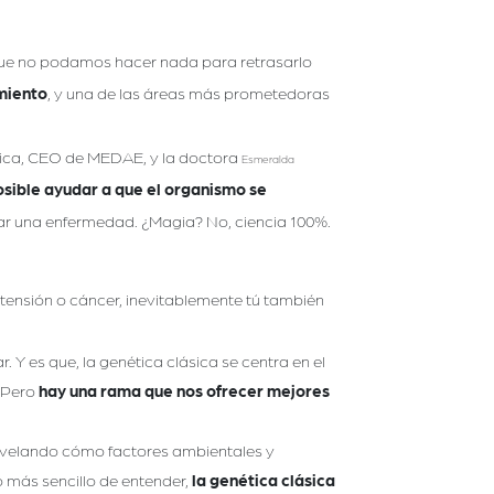
a que no podamos hacer nada para retrasarlo
imiento
, y una de las áreas más prometedoras
tica, CEO de MEDAE, y la doctora
Esmeralda
sible ayudar a que el organismo se
lar una enfermedad. ¿Magia? No, ciencia 100%.
ertensión o cáncer, inevitablemente tú también
 Y es que, la genética clásica se centra en el
. Pero
hay una rama que nos ofrecer mejores
revelando cómo factores ambientales y
o más sencillo de entender,
la genética clásica