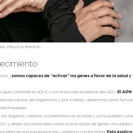
, influye tu entorno.
jecimiento
rno, ¿
somos capaces de “activar” los genes a favor de la salud y
(que contienen el ADN), y son el escudo protector del ADN.
El ADN 
ara las células del organismo y, por lo tanto, determina cómo funci
r enfermedades.
 los órganos y tejidos, los telómeros se acortan y ya no pueden cump
DN y dirijan acciones tales como la activación de genes vinculados 
pacidad de autorregeneración y enferma con facilidad.
Esto explica