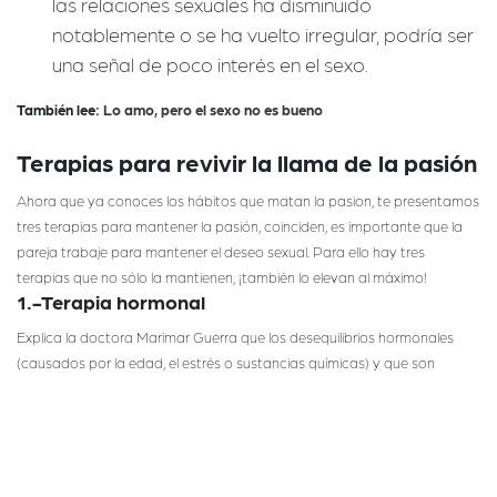
las relaciones sexuales ha disminuido
notablemente o se ha vuelto irregular, podría ser
una señal de poco interés en el sexo.
También lee:
Lo amo, pero el sexo no es bueno
Terapias para revivir la llama de la pasión
Ahora que ya conoces los hábitos que matan la pasion, te presentamos
tres terapias para mantener la pasión, coinciden, es importante que la
pareja trabaje para mantener el deseo sexual. Para ello hay tres
terapias que no sólo la mantienen, ¡también lo elevan al máximo!
1.-Terapia hormonal
Explica la doctora Marimar Guerra que los desequilibrios hormonales
(causados por la edad, el estrés o sustancias químicas) y que son
responsables de la
pueden revertirse llevando a nuestro
baja de deseo
organismo las hormonas que se han desequilibrado.
Es importante que la pareja se realice estudios para conocer sus
niveles
de hormonas
y con base en los resultados establecer la mejor terapia
para cada uno.