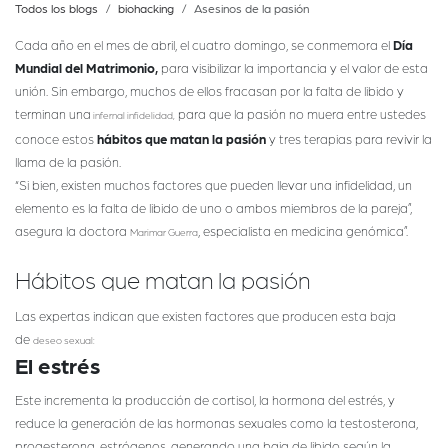
Todos los blogs
biohacking
Asesinos de la pasión
Cada año en el mes de abril, el cuatro domingo, se conmemora el
Día
Mundial del Matrimonio,
para visibilizar la importancia y el valor de esta
unión. Sin embargo, muchos de ellos fracasan por la falta de libido y
terminan una
para que la pasión no muera entre ustedes
infernal infidelidad,
conoce estos
hábitos que matan la pasión
y tres terapias para revivir la
llama de la pasión.
“Si bien, existen muchos factores que pueden llevar una infidelidad, un
elemento es la falta de libido de uno o ambos miembros de la pareja”,
asegura la doctora
, especialista en medicina genómica”.
Marimar Guerra
Hábitos que matan la pasión
Las expertas indican que existen factores que producen esta baja
de
deseo sexual:
El estrés
Este incrementa la producción de cortisol, la hormona del estrés, y
reduce la generación de las hormonas sexuales como la testosterona,
progesterona, estrógenos, generando una baja de libido según la