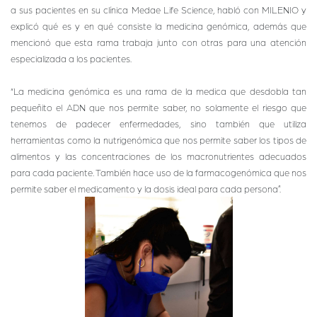
a sus pacientes en su clínica Medae Life Science, habló con MILENIO y
explicó qué es y en qué consiste la medicina genómica, además que
mencionó que esta rama trabaja junto con otras para una atención
especializada a los pacientes.
“La medicina genómica es una rama de la medica que desdobla tan
pequeñito el ADN que nos permite saber, no solamente el riesgo que
tenemos de padecer enfermedades, sino también que utiliza
herramientas como la nutrigenómica que nos permite saber los tipos de
alimentos y las concentraciones de los macronutrientes adecuados
para cada paciente. También hace uso de la farmacogenómica que nos
permite saber el medicamento y la dosis ideal para cada persona”.