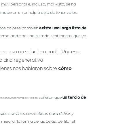
 muy personal e, incluso, mal visto, se ha
ado en un principio deja de tener valor...
ntos colores, también
existe una larga lista de
orma parte de una historia sentimental que ya
pero eso no soluciona nada. Por eso,
icina regenerativa
ienes nos hablaron sobre
cómo
señalan que
un tercio de
Nacional Autónoma de México
ajes con fines cosméticos para definir y
mejorar la forma de las cejas, perfilar el