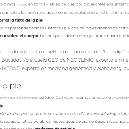
no o más
en zonas visibles del cuerpo, lo que antes era un tema
tatuajes
 cambia o las preferencias personales evolucionan, y el diseño tan am
rar la tinta de la piel.
 las personas deciden ilustrar su piel con múltiples diseños de disti
rca sobre el cuerpo
. Desde que el diseño mal ejecutado hasta que f
eza la voz de tu abuelita o mamá diciendo: “te lo dije”, 
 Bastidas
Valenzuela CEO de NEOCLINIC, experta en med
 MEDAE, experta en medicina genómica y biohacking, qu
la piel
estético. De hecho, estimaciones de la
somete a este procedimiento
Universidad 
je
.
añade a las personas que se tatúan o se realizan microblading o tatu
Bastidas. En otras palabras, las técnicas de pigmentación facial para 
 labios también son
una forma de tatuaje.