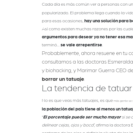
Cada día es más común ver a personas con u
popularizado. El problema llega cuando la vida
para esas ocasiones,
hay una solución para bor
Así como existen muchas razones por las cuales
argumentos para desear ya no tener esa ma
terminó...
se vale arrepentirse
.
Probablemente, ahora resuene en tu cab
consultamos a las doctoras
Esmeralda
y
biohacking,
y
Marimar Guerra
CEO de
borrar un tatuaje
.
La tendencia de tatuar 
No es que veas más tatuajes, es que
más gente se 
la población del país tiene al menos un tatua
“
El porcentaje puede ser mucho mayor
si se 
delinear cejas, ojos y boca
”, afirma la doctora 
contorno de los ojos o definir la silueta de los