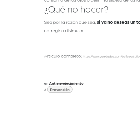
¿Qué no hacer?
Sea por la razón que sea,
si ya no deseas un t
corregir o disimular.
Articulo completo:
https://www.vanidades.com/belleza/salio-
en
Antienvejecimiento
#
Prevención