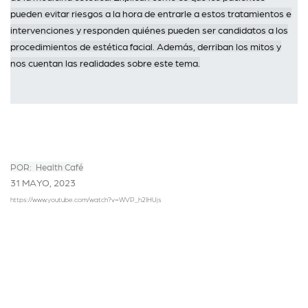
pueden evitar riesgos a la hora de entrarle a estos tratamientos e
intervenciones y responden quiénes pueden ser candidatos a los
procedimientos de estética facial. Además, derriban los mitos y
nos cuentan las realidades sobre este tema.
POR: Health Café
31 MAYO, 2023
https://www.youtube.com/watch?v=WVP_h2IHUjs
en
Antienvejecimiento
#
Prevención