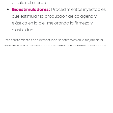
esculpir el cuerpo.
Bioestimuladores:
Procedimientos inyectables
que estimulan la producción de colágeno y
elástica en la piel, mejorando la firmeza y
elasticidad.
Estos tratamientos han demostrado ser efectivos en la mejora de la
apariencia y la autoestima de las personas. Sin embargo, a pesar de su
popularidad y eficacia, muchos de estos procedimientos siguen un
enfoque generalizado que no siempre considera las particularidades
individuales de cada paciente.
Medae primera clínica genómica
Fundada por la
, y con más de una década de
Dra. María del Mar Guerra
investigación y desarrollo de procedimientos de vanguardia en la
medicina estética,
es la primera clínica genómica especializada en
Medae
antienvejecimiento de nuestro país. Un espacio enfocado en la salud y
bienestar a través de la medicina genómica donde ofrecemos
tratamientos y programas personalizados para el rejuvenecimiento