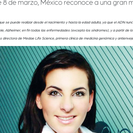
e 8 de marzo, México reconoce a una gran m
 que se puede realizar desde el nacimiento y hasta la edad adulta, ya que el ADN nu
iple, Alzheimer, en fin todas las enfermedades (excepto los síndromes), y a partir de lo
s directora de Medae Life Science, primera clínica de medicina genómica y antienvej