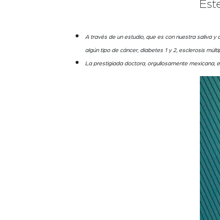
Est
A través de un estudio, que es con nuestra saliva y
algún tipo de cáncer, diabetes 1 y 2, esclerosis múlt
La prestigiada doctora, orgullosamente mexicana, e