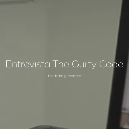
Entrevista The Guilty Code
Medicina genómica