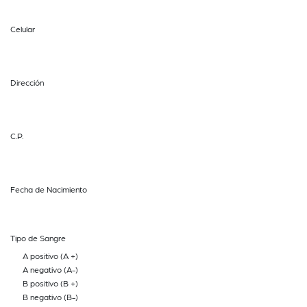
Celular
Dirección
C.P.
Fecha de Nacimiento
Tipo de Sangre
A positivo (A +)
A negativo (A-)
B positivo (B +)
B negativo (B-)