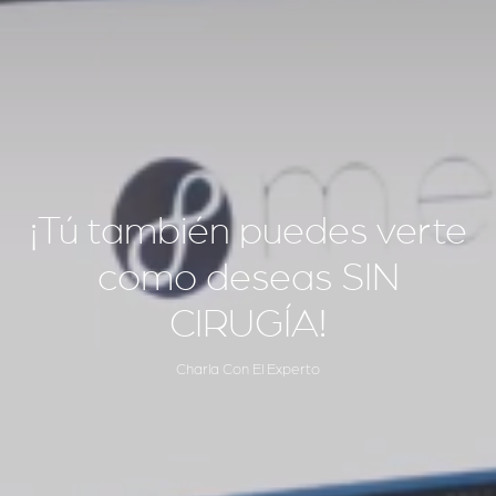
¡Tú también puedes verte
como deseas SIN
CIRUGÍA!
Charla Con El Experto