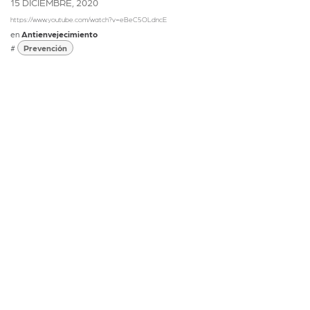
15 DICIEMBRE, 2020
https://www.youtube.com/watch?v=eBeC5OLdncE
en
Antienvejecimiento
#
Prevención
María del Mar Guerra, una