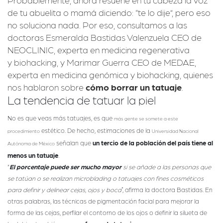
de tu abuelita o mamá diciendo: “te lo dije”, pero eso
no soluciona nada. Por eso, consultamos a las
doctoras
Esmeralda Bastidas
Valenzuela CEO de
NEOCLINIC, experta en medicina regenerativa
y
biohacking,
y
Marimar Guerra
CEO de MEDAE,
experta en medicina genómica y biohacking, quienes
nos hablaron sobre
cómo borrar un tatuaje
.
La tendencia de tatuar la piel
No es que veas más tatuajes, es que
más gente se somete a este
estético. De hecho, estimaciones de la
procedimiento
Universidad Nacional
señalan que
un tercio de la población del país tiene al
Autónoma de México
menos un tatuaje
.
“
El porcentaje puede ser mucho mayor
si se añade a las personas que
se tatúan o se realizan microblading o tatuajes con fines cosméticos
para definir y delinear cejas, ojos y boca
”, afirma la doctora Bastidas. En
otras palabras, las técnicas de pigmentación facial para mejorar la
forma de las cejas, perfilar el contorno de los ojos o definir la silueta de