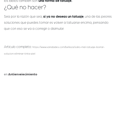
los labios también son
una forma de tatuaje.
¿Qué no hacer?
Sea por la razón que sea,
si ya no deseas un tatuaje
, una de las peores
soluciones que puedes tomar es volver a tatuarse encima, pensando
que con eso se va a corregir o disimular.
Articulo completo:
https://www.vanidades.com/belleza/salio-mal-tatuaje-borrar-
solucion-eliminar-tinta-piel
en
Antienvejecimiento
#
Prevención