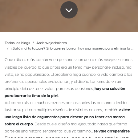
Todos los blogs
Antienvejecimiento
¿Salió mal tu tatuaje? Si lo quieres borrar, hay una manera para eliminar la tinta de forma segura y eficaz
Cada día es más común ver a personas con uno o más
en zonas
tatuajes
visibles del cuerpo, lo que antes era un tema muy personal e, incluso, mal
visto, se ha popularizado. El problema llega cuando la vida cambia o las
preferencias personales evolucionan, y el diseño tan amado en un
principio deja de tener valor... para esas ocasiones,
hay una solución
para borrar la tinta de la piel.
Así como existen muchas razones por las cuales las personas deciden
ilustrar su piel con múltiples diseños de distintos colores, también
existe
una larga lista de argumentos para desear ya no tener esa marca
sobre el cuerpo
. Desde que el diseño mal ejecutado hasta que forma
parte de una historia sentimental que ya terminó...
se vale arrepentirse
.
Probablemente, ahora resuene en tu cabeza la voz